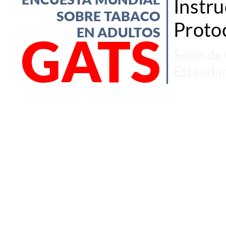
Instru
SOBRE TABACO 
SOBRE TABACO
Proto
EN ADULTOS
EN ADULTOS
GATS
GATS
Serie de
Estándar